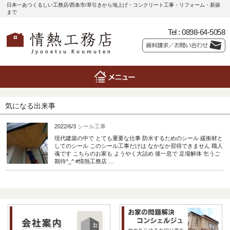
日本一あつくるしい工務店/西条市/草引きから地上げ・コンクリート工事・リフォーム・新築
まで
Tel :
0898-64-5058
気になる出来事
2022/6/3
シール工事
現代建築の中で とても重要な仕事 防水するためのシール 緩衝材と
してのシール このシール工事だけは なかなか習得できません 職人
魂です こちらのお家も ようやく大詰め 後一息で 足場解体 乞うご
期待^_^ #情熱工務店 …