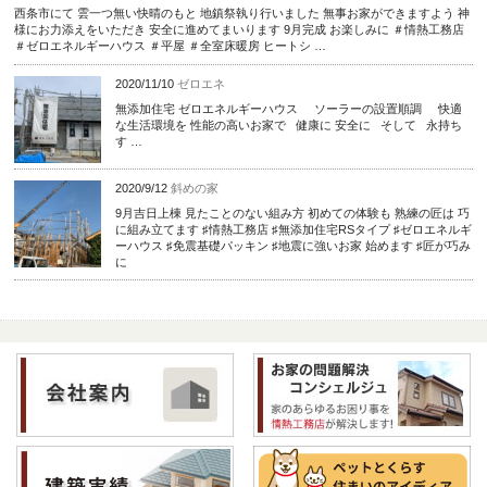
西条市にて 雲一つ無い快晴のもと 地鎮祭執り行いました 無事お家ができますよう 神
様にお力添えをいただき 安全に進めてまいります 9月完成 お楽しみに ＃情熱工務店
＃ゼロエネルギーハウス ＃平屋 ＃全室床暖房 ヒートシ …
2020/11/10
ゼロエネ
無添加住宅 ゼロエネルギーハウス ソーラーの設置順調 快適
な生活環境を 性能の高いお家で 健康に 安全に そして 永持ち
す …
2020/9/12
斜めの家
9月吉日上棟 見たことのない組み方 初めての体験も 熟練の匠は 巧
に組み立てます ♯情熱工務店 ♯無添加住宅RSタイプ ♯ゼロエネルギ
ーハウス ♯免震基礎パッキン ♯地震に強いお家 始めます ♯匠が巧み
に