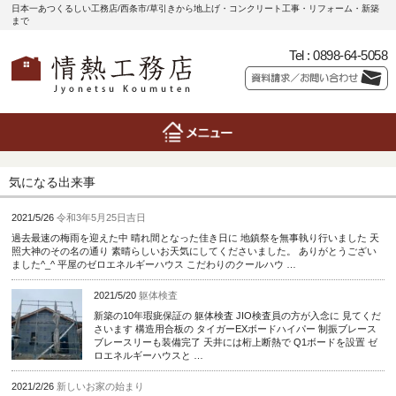
日本一あつくるしい工務店/西条市/草引きから地上げ・コンクリート工事・リフォーム・新築
まで
Tel :
0898-64-5058
気になる出来事
2021/5/26
令和3年5月25日吉日
過去最速の梅雨を迎えた中 晴れ間となった佳き日に 地鎮祭を無事執り行いました 天
照大神のその名の通り 素晴らしいお天気にしてくださいました。 ありがとうござい
ました^_^ 平屋のゼロエネルギーハウス こだわりのクールハウ …
2021/5/20
躯体検査
新築の10年瑕疵保証の 躯体検査 JIO検査員の方が入念に 見てくだ
さいます 構造用合板の タイガーEXボードハイパー 制振ブレース
ブレースリーも装備完了 天井には桁上断熱で Q1ボードを設置 ゼ
ロエネルギーハウスと …
2021/2/26
新しいお家の始まり