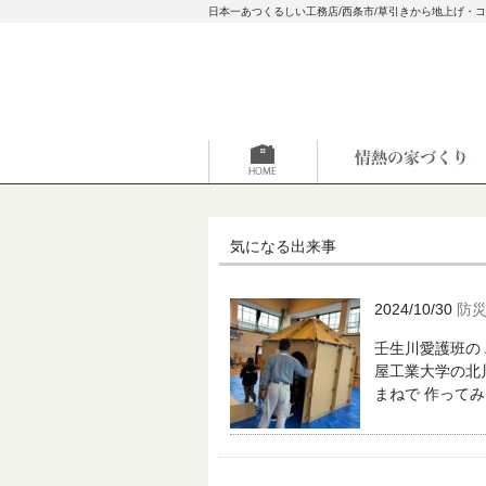
日本一あつくるしい工務店/西条市/草引きから地上げ・
気になる出来事
2024/10/30
防
壬生川愛護班の
屋工業大学の北
まねで 作ってみ