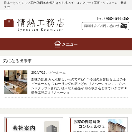
日本一あつくるしい工務店/西条市/草引きから地上げ・コンクリート工事・リフォーム・新築
まで
Tel :
0898-64-5058
気になる出来事
2024/7/16
ホビールーム
趣味の部屋 みんな欲しいものですね^_^ 今回のお客様も 土足のホ
ビールームを フローリングの床上げの リノベーション ここで ハ
ンドクラフトされた 様々な工芸品が 命を吹き込まれていきます #
情熱工務店 #リノベーショ …