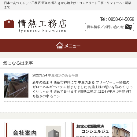
日本一あつくるしい工務店/西条市/草引きから地上げ・コンクリート工事・リフォーム・新築
まで
Tel :
0898-64-5058
気になる出来事
2022/1/24
中庭湧水のある平屋
新年の始まり 西条市神拝にて 中庭のある フリーソーラー搭載の
ゼロエネルギーハウス 始まりました お施主様の想いを込めて じっ
くりしっかり 進めて参ります #情熱工務店 #ZEH #平屋 #中庭 #打
ち抜きの水 をコン …