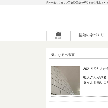
日本一あつくるしい工務店/西条市/草引きから地上げ・
気になる出来事
2021/1/28
人が
職人さんが創る
タイルを黒い目