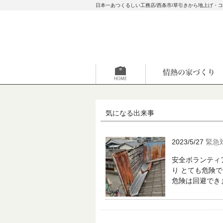
日本一あつくるしい工務店/西条市/草引きから地上げ・
気になる出来事
2023/5/27
緊急
安全ボランティ
り とても危険で
危険は回避できま