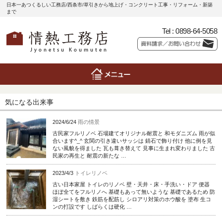
日本一あつくるしい工務店/西条市/草引きから地上げ・コンクリート工事・リフォーム・新築
まで
Tel :
0898-64-5058
気になる出来事
2024/6/24
雨の情景
古民家フルリノベ 石場建てオリジナル耐震と 和モダニズム 雨が似
合います^_^ 玄関の引き違いサッシは 錆石で飾り付け 他に例を見
ない風貌を得ました 瓦も葺き替えて 見事に生まれ変わりました 古
民家の再生と 耐震の新たな …
2023/4/3
トイレリノベ
古い日本家屋 トイレのリノベ 壁・天井・床・手洗い・ドア 便器
ほぼ全てをフルリノへ 基礎もあって無いような 基礎であるため 防
湿シートを敷き 鉄筋を配筋し シロアリ対策のホウ酸を 塗布 生コ
ンの打設です しばらくは硬化 …