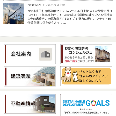
2020/12/21
モデルハウス上棟
今治市喜田村 無添加住宅モデルハウス 本日上棟 多くの皆様に助け
られまして無事棟上げ こちらのお家は 分譲地に建つ 小さな高性能
な全館床暖房の 無添加住宅RSタイプ お財布に優しい フラット35
仕様 健康に気を使う方々に …