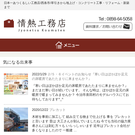
日本一あつくるしい工務店/西条市/草引きから地上げ・コンクリート工事・リフォーム・新築
まで
Tel :
0898-64-5058
気になる出来事
2022/1/29
２/５・６イベントのお知らせ『寒い日はぽかぽか足元
の床暖房であたたまりに来ませんか？』
『寒い日はぽかぽか足元の床暖房であたたまりに来ませんか？』
まだまだ寒い日が続いています。 そんな時は、ぽかぽか足元の床
暖房で暖まってみませんか？ 今治市喜田村のモデルハウスにてお
待ちしております^_^
2020/12/22
プレカット
木材を事前に加工して 組み立てる物まで仕上げる 事を プレカット
と言います 昔は 大工さんが刻んでいましたね 今でも当社の協力業
者さんには刻む方々も いらっしゃいます 近年はプレカット会社が
多くなりましたので 一般建 …