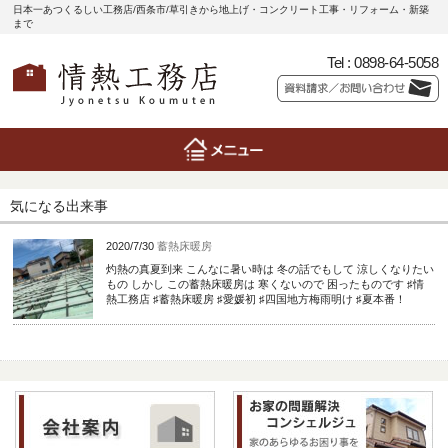
日本一あつくるしい工務店/西条市/草引きから地上げ・コンクリート工事・リフォーム・新築
まで
Tel :
0898-64-5058
気になる出来事
2020/7/30
蓄熱床暖房
灼熱の真夏到来 こんなに暑い時は 冬の話でもして 涼しくなりたい
もの しかし この蓄熱床暖房は 寒くないので 困ったものです ♯情
熱工務店 ♯蓄熱床暖房 ♯愛媛初 ♯四国地方梅雨明け ♯夏本番！