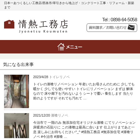
日本一あつくるしい工務店/西条市/草引きから地上げ・コンクリート工事・リフォーム・新築
まで
Tel :
0898-64-5058
気になる出来事
2023/4/28
トイレリノベ
トイレの漆喰リノベーション 年老いたお母さんのために 少しでも
暖かく 少しでも使いやすい トイレにリノベーション まずは 解体
なので 床や廊下を汚れないよう シートで覆い 養生します 当たり
前のようですが それでも汚れて …
2021/12/20
漆喰リノベ
今治市で 一階のみ 無添加住宅オリジナル漆喰 にてリノベーション
床暖房の石貼りに この漆喰は最高に合います 仕上がりまであと一
息 楽しみにお待ちください^_^ #情熱工務店 #無添加住宅 #漆喰リ
ノベ #今治市 #漆喰 …