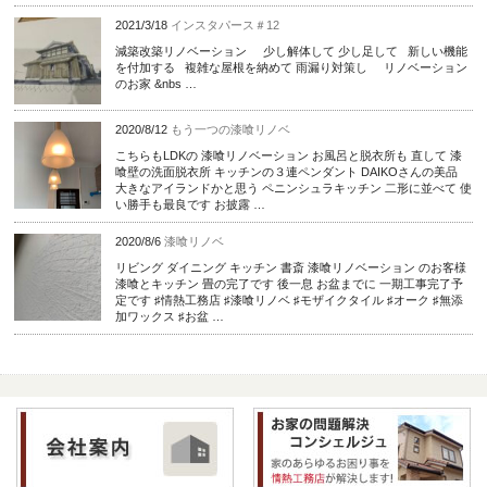
2021/3/18
インスタパース＃12
減築改築リノベーション 少し解体して 少し足して 新しい機能
を付加する 複雑な屋根を納めて 雨漏り対策し リノベーション
のお家 &nbs …
2020/8/12
もう一つの漆喰リノベ
こちらもLDKの 漆喰リノベーション お風呂と脱衣所も 直して 漆
喰壁の洗面脱衣所 キッチンの３連ペンダント DAIKOさんの美品
大きなアイランドかと思う ペニンシュラキッチン 二形に並べて 使
い勝手も最良です お披露 …
2020/8/6
漆喰リノベ
リビング ダイニング キッチン 書斎 漆喰リノベーション のお客様
漆喰とキッチン 畳の完了です 後一息 お盆までに 一期工事完了予
定です ♯情熱工務店 ♯漆喰リノベ ♯モザイクタイル ♯オーク ♯無添
加ワックス ♯お盆 …