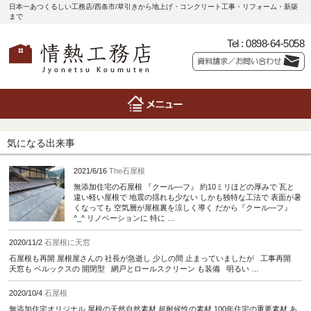
日本一あつくるしい工務店/西条市/草引きから地上げ・コンクリート工事・リフォーム・新築
まで
Tel :
0898-64-5058
気になる出来事
2021/6/16
The石屋根
無添加住宅の石屋根 『クール―フ』 約10ミリほどの厚みで 瓦と
違い軽い屋根で 地震の揺れも少ない しかも独特な工法で 表面が暑
くなっても 空気層が屋根裏を涼しく導く だから『クール―フ』
^_^ リノベーションに 特に …
2020/11/2
石屋根に天窓
石屋根も再開 屋根屋さんの 社長が急逝し 少しの間 止まっていましたが 工事再開
天窓も ベルックスの 開閉型 網戸とロールスクリーン も装備 明るい …
2020/10/4
石屋根
無添加住宅オリジナル 屋根の天然自然素材 超耐候性の素材 100年住宅の重要素材 あ