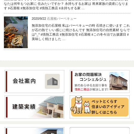
なたは何年もつお家に 住みたいですか？ 永持ちするお家は 将来家族の資産になりま
す ♯石屋根 ♯無添加住宅 ♯情熱工務店 ♯永持ちする家 …
2020/9/22
石屋根バーベキュー
無添加住宅の石屋根 私はバーベキューの時 石焼きに使います これ
が石の熱で いい感じに焼けるんです 無添加住宅の自然素材 ならで
は^_^ ♯情熱工務店 ♯無添加住宅 ♯石屋根 ♯この冬今治でお披露目 ♯
美味しく焼けました …