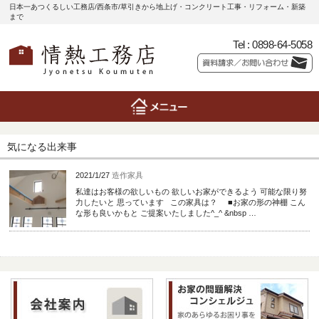
日本一あつくるしい工務店/西条市/草引きから地上げ・コンクリート工事・リフォーム・新築
まで
Tel :
0898-64-5058
気になる出来事
2021/1/27
造作家具
私達はお客様の欲しいもの 欲しいお家ができるよう 可能な限り努
力したいと 思っています この家具は？ ■お家の形の神棚 こん
な形も良いかもと ご提案いたしました^_^ &nbsp …