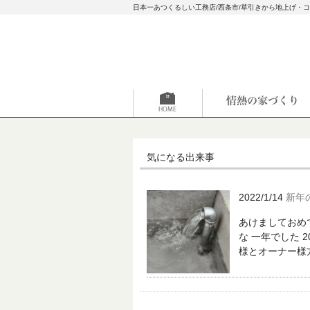
日本一あつくるしい工務店/西条市/草引きから地上げ・
気になる出来事
2022/1/14
新年
あけましておめ
な 一年でした 
様とオーナー様方