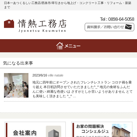
日本一あつくるしい工務店/西条市/草引きから地上げ・コンクリート工事・リフォーム・新築
まで
Tel :
0898-64-5058
気になる出来事
2023/6/16
ville natale
地元に四年前にオープン されたフレンチレストラン コロナ禍を乗
り超え 本日初訪問させていただきました^_^ 地元の食材をふんだ
んに使い 綺麗な色使いは さすがとしか言いようがありません とて
も美味しく頂きました ^_^ …