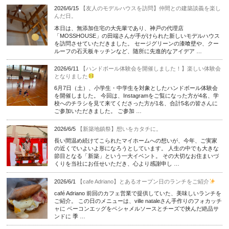
2026/6/15
【友人のモデルハウスを訪問】仲間との建築談義を楽し
んだ日。
本日は、無添加住宅の大先輩であり、神戸の代理店
「MOSSHOUSE」の田端さんが手がけられた新しいモデルハウス
を訪問させていただきました。 セージグリーンの漆喰壁や、クー
ルーフの石天板キッチンなど、随所に先進的なアイデア …
2026/6/11
【ハンドボール体験会を開催しました！】楽しい体験会
となりました
6月7日（土）、小学生・中学生を対象としたハンドボール体験会
を開催しました。 今回は、Instagramをご覧になった方が4名、学
校へのチラシを見て来てくださった方が1名、合計5名の皆さんに
ご参加いただきました。 ご参加 …
2026/6/5
【新築地鎮祭】想いをカタチに。
長い間温め続けてこられたマイホームへの想いが、今年、ご実家
の近くでいよいよ形になろうとしています。 人生の中でも大きな
節目となる「新築」という一大イベント。 その大切なお住まいづ
くりを当社にお任せいただき、心より感謝申し …
2026/6/1
【cafe Adriano】とあるオープン日のランチをご紹介
café Adriano 前回のカフェ営業で提供していた、美味しいランチを
ご紹介。 この日のメニューは、ville nataleさん手作りのフォカッチ
ャに ベーコンエッグをベシャメルソースとチーズで挟んだ絶品サ
ンドに 季 …