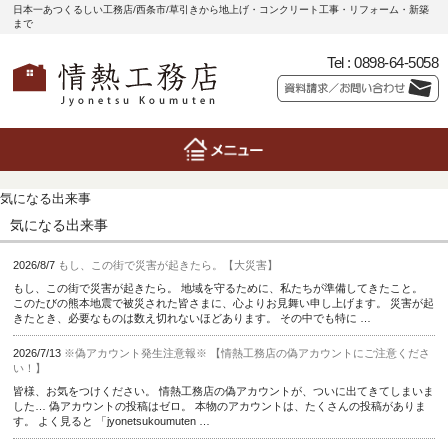
日本一あつくるしい工務店/西条市/草引きから地上げ・コンクリート工事・リフォーム・新築
まで
Tel :
0898-64-5058
気になる出来事
気になる出来事
2026/8/7
もし、この街で災害が起きたら。【大災害】
もし、この街で災害が起きたら。 地域を守るために、私たちが準備してきたこと。
このたびの熊本地震で被災された皆さまに、心よりお見舞い申し上げます。 災害が起
きたとき、必要なものは数え切れないほどあります。 その中でも特に …
2026/7/13
※偽アカウント発生注意報※ 【情熱工務店の偽アカウントにご注意くださ
い！】
皆様、お気をつけください。 情熱工務店の偽アカウントが、ついに出てきてしまいま
した… 偽アカウントの投稿はゼロ。 本物のアカウントは、たくさんの投稿がありま
す。 よく見ると 「jyonetsukoumuten …