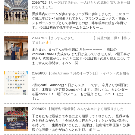
2026/7/13
【リーグ戦で見せた、一人ひとりの成長】実りある一日
になりました。
愛媛県内のチームが参加するリーグ戦に参加しました。 このリー
グ戦は年に3〜4回開催されており、ブランフェニックス・西条ハ
ンドボールクラブとして参加するのは、昨年後半に続き2年目で
す。 今回は初めて低学年チームもエントリー …
2026/7/13
【まっすんがきたーーーーー！】待望の第二弾！【待っ
てました
】
またまた、まっすんが壬生川に きたーーーーー！ 前回の
venueADRIANO 完成から まだ日が立っていませんが、 2期工事が
終わり 玄関庇がついたことに加え 今回は我々の取り組みについて
まっすんの仲間や、イベント関 …
2026/6/30
【café Adriano ７月のオープン日】・イベントのお知ら
せ
7月のcafé Adrianoは１日からスタートです。 今月より水曜日に
加え、木曜日も不定期Ｏpenいたします。 詳しくは、カレンダー
を要check！！ 明日のメニューもご紹介 また、７/１１（土）、
７/１ …
2026/6/24
【初挑戦で準優勝】みんな本当によく頑張りました！
子どもたちは最後まで本当によく頑張ってくれました。 怪我や痛
みを抱えながらも、「全国大会に行きたい！」という強い気持ち
を持って、一生懸命戦いました。 結果は、初出場で準優勝！ 決勝
戦では強豪・あかがねさんとの対戦。 前半 …