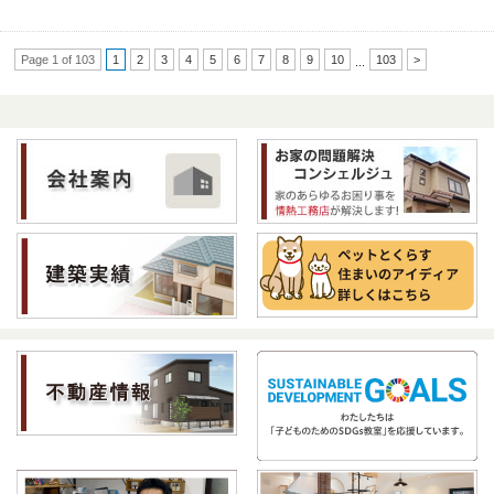
Page 1 of 103
1
2
3
4
5
6
7
8
9
10
103
>
...