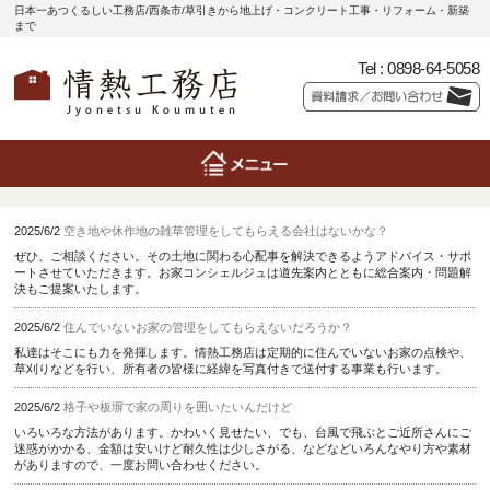
日本一あつくるしい工務店/西条市/草引きから地上げ・コンクリート工事・リフォーム・新築
まで
Tel :
0898-64-5058
2025/6/2
空き地や休作地の雑草管理をしてもらえる会社はないかな？
ぜひ、ご相談ください。その土地に関わる心配事を解決できるようアドバイス・サポ
ートさせていただきます。お家コンシェルジュは道先案内とともに総合案内・問題解
決もご提案いたします。
2025/6/2
住んでいないお家の管理をしてもらえないだろうか？
私達はそこにも力を発揮します。情熱工務店は定期的に住んでいないお家の点検や、
草刈りなどを行い、所有者の皆様に経緯を写真付きで送付する事業も行います。
2025/6/2
格子や板塀で家の周りを囲いたいんだけど
いろいろな方法があります。かわいく見せたい、でも、台風で飛ぶとご近所さんにご
迷惑がかかる、金額は安いけど耐久性は少しさがる、などなどいろんなやり方や素材
がありますので、一度お問い合わせください。