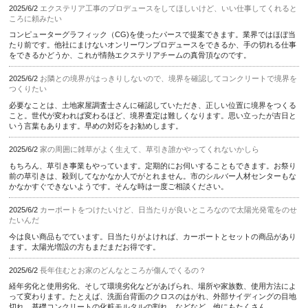
2025/6/2
エクステリア工事のプロデュースをしてほしいけど、いい仕事してくれると
ころに頼みたい
コンピューターグラフィック（CG)を使ったパースで提案できます。業界ではほぼ当
たり前です。他社にまけないオンリーワンプロデュースをできるか、手の切れる仕事
をできるかどうか、これが情熱エクステリアチームの真骨頂なのです。
2025/6/2
お隣との境界がはっきりしないので、境界を確認してコンクリートで境界を
つくりたい
必要なことは、土地家屋調査士さんに確認していただき、正しい位置に境界をつくる
こと。世代が変われば変わるほど、境界査定は難しくなります。思い立ったが吉日と
いう言葉もあります。早めの対応をお勧めします。
2025/6/2
家の周囲に雑草がよく生えて、草引き誰かやってくれないかしら
もちろん、草引き事業もやっています。定期的にお伺いすることもできます。お祭り
前の草引きは、殺到してなかなか人でがとれません。市のシルバー人材センターもな
かなかすぐできないようです。そんな時は一度ご相談ください。
2025/6/2
カーポートをつけたいけど、日当たりが良いところなので太陽光発電をのせ
たいんだ
今は良い商品もでています。日当たりがよければ、カーポートとセットの商品があり
ます。太陽光増設の方もまだまだお得です。
2025/6/2
長年住むとお家のどんなところが傷んでくるの？
経年劣化と使用劣化、そして環境劣化などがあげられ、場所や家族数、使用方法によ
って変わります。たとえば、洗面台背面のクロスのはがれ、外部サイディングの目地
切れ、基礎コンクリートの化粧モルタルの割れ、などなど、他にもたくさん …