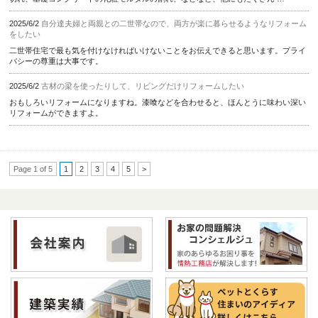
2025/6/2
自分達夫婦と両親との二世帯なので、両方が楽に暮らせるようなリフォーム
をしたい
二世帯住宅で最も気を付けなければいけないことをお伝えできると思います。プライ
バシーの尊重は大事です。
2025/6/2
古材の梁を使ったりして、リビングだけリフォームしたい
おもしろいリフォームになりますね。漆喰などを合わせると、ほんとうに味わい深い
リフォームができますよ。
Page 1 of 5
1
2
3
4
5
>